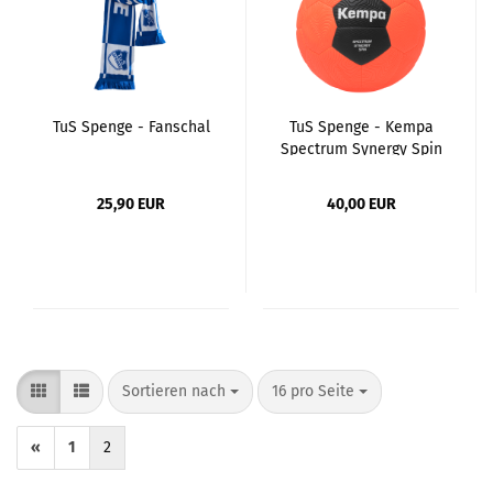
TuS Spenge - Fanschal
TuS Spenge - Kempa
Spectrum Synergy Spin
25,90 EUR
40,00 EUR
Sortieren nach
pro Seite
Sortieren nach
16 pro Seite
«
1
2