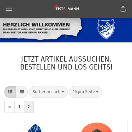
JETZT ARTIKEL AUSSUCHEN,
BESTELLEN UND LOS GEHTS!
Sortieren nach
pro Seite
Sortieren nach
16 pro Seite
«
1
2