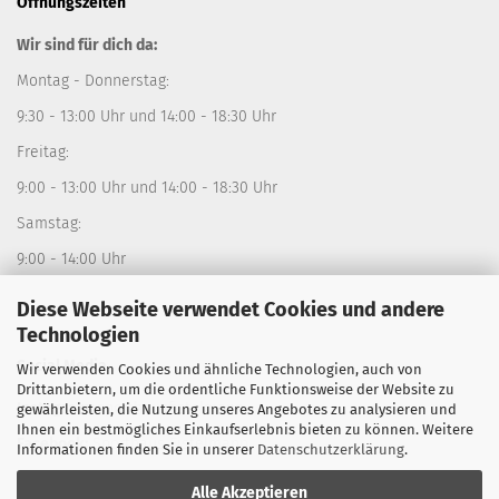
Öffnungszeiten
Wir sind für dich da:
Montag - Donnerstag:
9:30 - 13:00 Uhr und 14:00 - 18:30 Uhr
Freitag:
9:00 - 13:00 Uhr und 14:00 - 18:30 Uhr
Samstag:
9:00 - 14:00 Uhr
Diese Webseite verwendet Cookies und andere
Technologien
Social Media
Wir verwenden Cookies und ähnliche Technologien, auch von
Drittanbietern, um die ordentliche Funktionsweise der Website zu
Instagram:
sporthausfistelmann
gewährleisten, die Nutzung unseres Angebotes zu analysieren und
Ihnen ein bestmögliches Einkaufserlebnis bieten zu können. Weitere
Facebook:
Sporthaus Fistelmann
Informationen finden Sie in unserer
Datenschutzerklärung
.
Alle Akzeptieren