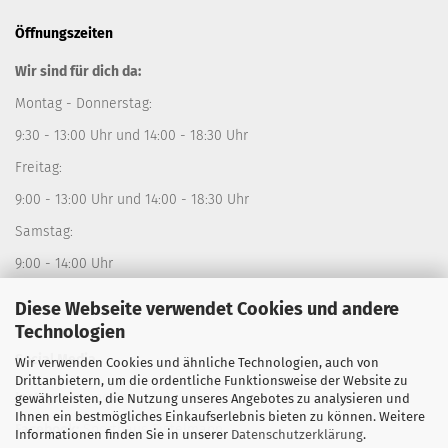
Öffnungszeiten
Wir sind für dich da:
Montag - Donnerstag:
9:30 - 13:00 Uhr und 14:00 - 18:30 Uhr
Freitag:
9:00 - 13:00 Uhr und 14:00 - 18:30 Uhr
Samstag:
9:00 - 14:00 Uhr
Diese Webseite verwendet Cookies und andere
Technologien
Social Media
Wir verwenden Cookies und ähnliche Technologien, auch von
Drittanbietern, um die ordentliche Funktionsweise der Website zu
Instagram:
sporthausfistelmann
gewährleisten, die Nutzung unseres Angebotes zu analysieren und
Ihnen ein bestmögliches Einkaufserlebnis bieten zu können. Weitere
Facebook:
Sporthaus Fistelmann
Informationen finden Sie in unserer
Datenschutzerklärung
.