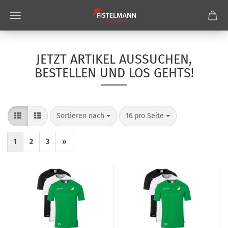
JETZT ARTIKEL AUSSUCHEN,
BESTELLEN UND LOS GEHTS!
Sortieren nach
pro Seite
Sortieren nach
16 pro Seite
1
2
3
»