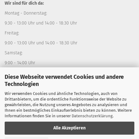
Wir sind für dich da:
Montag - Donnerstag:
9:30 - 13:00 Uhr und 14:00 - 18:30 Uhr
Freitag:
9:00 - 13:00 Uhr und 14:00 - 18:30 Uhr
Samstag:
9:00 - 14:00 Uhr
Diese Webseite verwendet Cookies und andere
Technologien
Social Media
Wir verwenden Cookies und ähnliche Technologien, auch von
Drittanbietern, um die ordentliche Funktionsweise der Website zu
Instagram:
sporthausfistelmann
gewährleisten, die Nutzung unseres Angebotes zu analysieren und
Ihnen ein bestmögliches Einkaufserlebnis bieten zu können. Weitere
Facebook:
Sporthaus Fistelmann
Informationen finden Sie in unserer
Datenschutzerklärung
.
Alle Akzeptieren