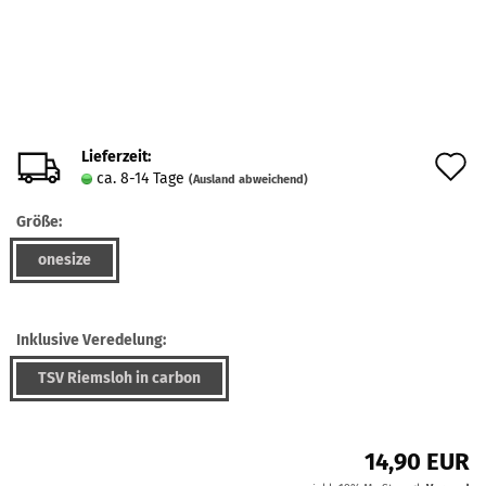
Lieferzeit:
A
ca. 8-14 Tage
(Ausland abweichend)
d
Größe:
M
onesize
Inklusive Veredelung:
TSV Riemsloh in carbon
14,90 EUR