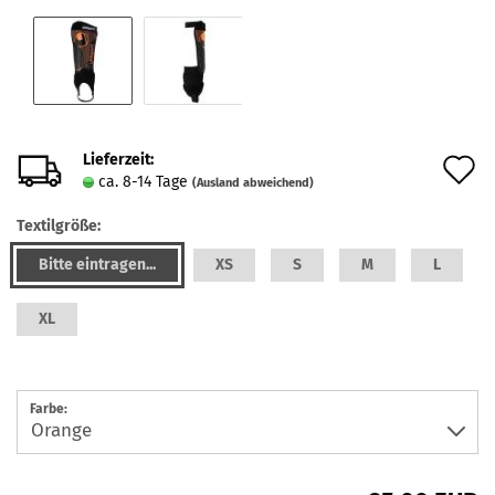
Lieferzeit:
A
ca. 8-14 Tage
(Ausland abweichend)
d
Textilgröße:
M
Bitte eintragen...
XS
S
M
L
XL
Farbe: