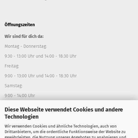
Öffnungszeiten
Wir sind für dich da:
Montag - Donnerstag:
9:30 - 13:00 Uhr und 14:00 - 18:30 Uhr
Freitag:
9:00 - 13:00 Uhr und 14:00 - 18:30 Uhr
Samstag:
9:00 - 14:00 Uhr
Diese Webseite verwendet Cookies und andere
Technologien
Social Media
Wir verwenden Cookies und ähnliche Technologien, auch von
Drittanbietern, um die ordentliche Funktionsweise der Website zu
Instagram:
sporthausfistelmann
gewährleisten, die Nutzung unseres Angebotes zu analysieren und