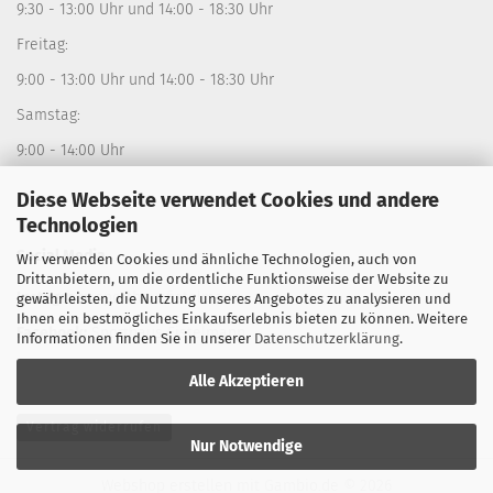
9:30 - 13:00 Uhr und 14:00 - 18:30 Uhr
Freitag:
9:00 - 13:00 Uhr und 14:00 - 18:30 Uhr
Samstag:
9:00 - 14:00 Uhr
Diese Webseite verwendet Cookies und andere
Technologien
Social Media
Wir verwenden Cookies und ähnliche Technologien, auch von
Drittanbietern, um die ordentliche Funktionsweise der Website zu
Instagram:
sporthausfistelmann
gewährleisten, die Nutzung unseres Angebotes zu analysieren und
Ihnen ein bestmögliches Einkaufserlebnis bieten zu können. Weitere
Facebook:
Sporthaus Fistelmann
Informationen finden Sie in unserer
Datenschutzerklärung
.
Alle Akzeptieren
Vertrag widerrufen
Nur Notwendige
Webshop erstellen
mit Gambio.de © 2026